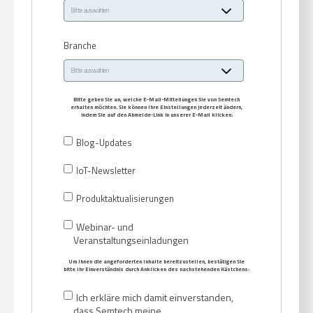
Branche
Bitte geben Sie an, welche E-Mail-Mitteilungen Sie von Semtech
erhalten möchten. Sie können Ihre Einstellungen jederzeit ändern,
indem Sie auf den Abmelde-Link in unserer E-Mail klicken:
Blog-Updates
IoT-Newsletter
Produktaktualisierungen
Webinar- und
Veranstaltungseinladungen
Um Ihnen die angeforderten Inhalte bereitzustellen, bestätigen Sie
bitte Ihr Einverständnis durch Anklicken des nachstehenden Kästchens:
Ich erkläre mich damit einverstanden,
dass Semtech meine