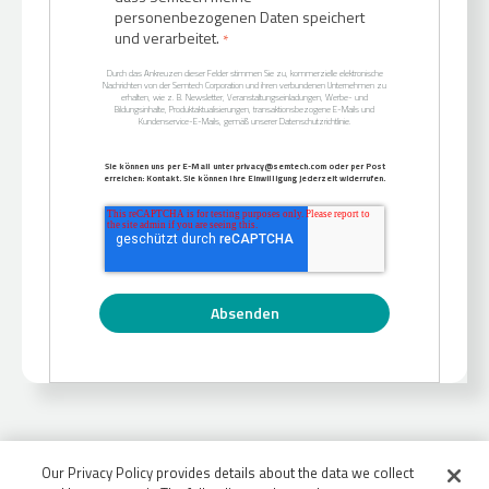
personenbezogenen Daten speichert
und verarbeitet.
*
Durch das Ankreuzen dieser Felder stimmen Sie zu, kommerzielle elektronische
Nachrichten von der Semtech Corporation und ihren verbundenen Unternehmen zu
erhalten, wie z. B. Newsletter, Veranstaltungseinladungen, Werbe- und
Bildungsinhalte, Produktaktualisierungen, transaktionsbezogene E-Mails und
Kundenservice-E-Mails, gemäß unserer Datenschutzrichtlinie.
Sie können uns per E-Mail unter privacy@semtech.com oder per Post
erreichen: Kontakt. Sie können Ihre Einwilligung jederzeit widerrufen.
Our Privacy Policy provides details about the data we collect